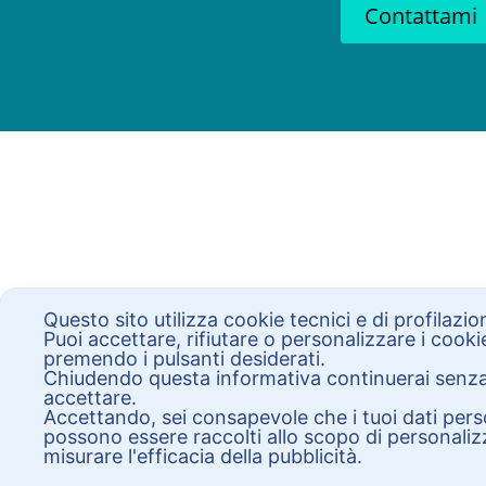
Contattami
Questo sito utilizza cookie tecnici e di profilazi
Puoi accettare, rifiutare o personalizzare i cooki
premendo i pulsanti desiderati.
Chiudendo questa informativa continuerai senz
accettare.
Accettando, sei consapevole che i tuoi dati pers
possono essere raccolti allo scopo di personaliz
misurare l'efficacia della pubblicità.
Veronica Maniezzo | Via Lavino 66/A 40050 Monte San Pi