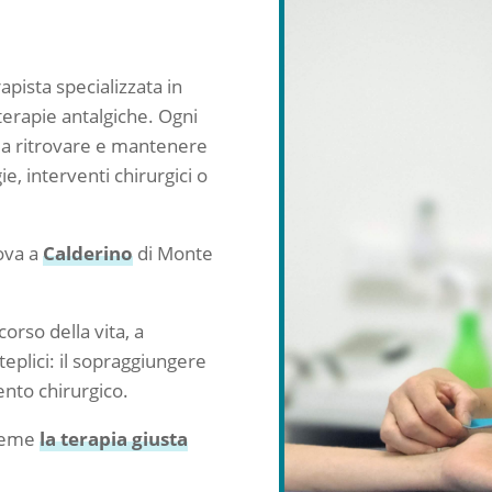
apista specializzata in
 terapie antalgiche. Ogni
e a ritrovare e mantenere
ie, interventi chirurgici o
rova a
Calderino
di Monte
orso della vita, a
teplici: il sopraggiungere
ento chirurgico.
sieme
la terapia giusta