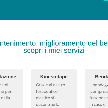
tenimento, miglioramento del ben
scopri i miei servizi
itazione
Kinesiotape
Bend
me di
Grazie al nastro
Il bendag
ti per il
terapeutico
(compress
 della
elastico si
funzionale
decontrae la
in caso di 