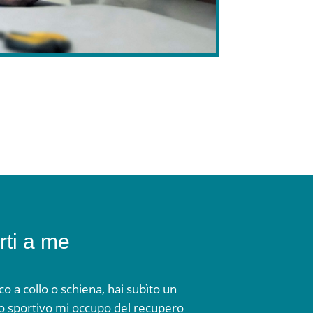
rti a me
co a collo o schiena, hai subìto un
io sportivo mi occupo del recupero