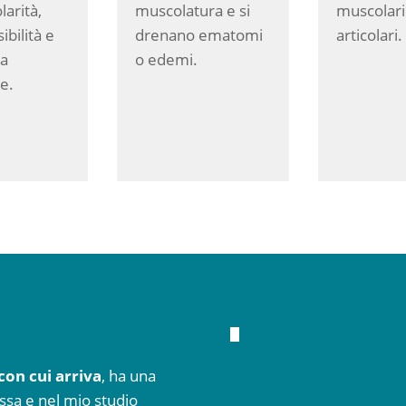
larità,
muscolatura e si
muscolari
sibilità e
drenano ematomi
articolari.
za
o edemi.
e.
con cui arriva
, ha una
ssa e nel mio studio