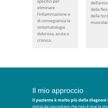
specifici per
dell’artico
eliminare
della fles
l’infiammazione e
della for
di conseguenza la
muscolar
sintomatologia
dolorosa, acuta o
cronica.
Il mio approccio
Il paziente è molto più della diagnosi 
storia da raccontare che non è mai la ste