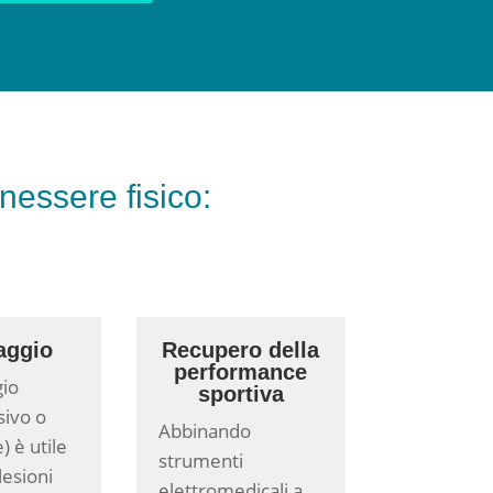
essere fisico:
aggio
Recupero della
performance
gio
sportiva
ivo o
Abbinando
) è utile
strumenti
lesioni
elettromedicali a