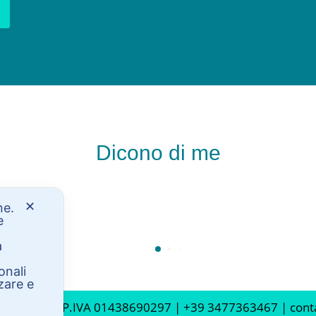
Dicono di me
✕
one.
e
a
onali
zare e
etro (BO) | P.IVA
01438690297 |
+39 3477363467 | contat