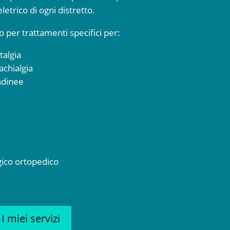
etrico di ogni distretto.
o per trattamenti specifici per:
talgia
achialgia
ndinee
gico ortopedico
I miei servizi