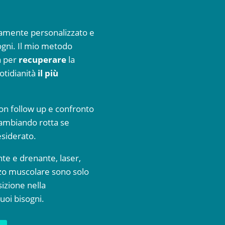
ltamente personalizzato e
sogni. Il mio metodo
a per
recuperare
la
otidianità
il più
on follow up e confronto
 cambiando rotta se
esiderato.
nte e drenante, laser,
orzo muscolare sono solo
izione nella
uoi bisogni.